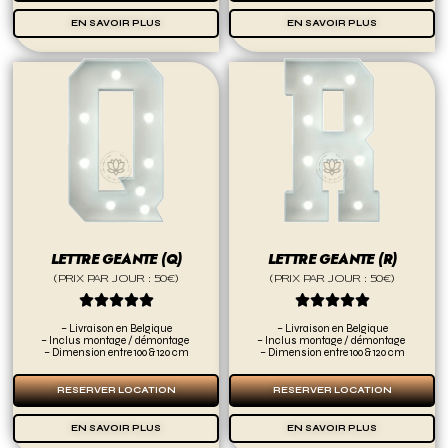
EN SAVOIR PLUS
EN SAVOIR PLUS
LETTRE GEANTE (Q)
LETTRE GEANTE (R)
(PRIX PAR JOUR : 50€)
(PRIX PAR JOUR : 50€)










– Livraison en Belgique
– Livraison en Belgique
– Inclus montage / démontage
– Inclus montage / démontage
– Dimension entre 100 & 120 cm
– Dimension entre 100 & 120 cm
RESERVER LOCATION
RESERVER LOCATION
EN SAVOIR PLUS
EN SAVOIR PLUS