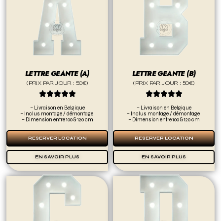
LETTRE GEANTE (A)
LETTRE GEANTE (B)
(PRIX PAR JOUR : 50€)
(PRIX PAR JOUR : 50€)










– Livraison en Belgique
– Livraison en Belgique
– Inclus montage / démontage
– Inclus montage / démontage
– Dimension entre 100 & 120 cm
– Dimension entre 100 & 120 cm
RESERVER LOCATION
RESERVER LOCATION
EN SAVOIR PLUS
EN SAVOIR PLUS