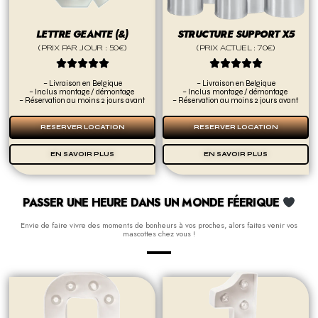
LETTRE GEANTE (&)
STRUCTURE SUPPORT X5
(PRIX PAR JOUR : 50€)
(PRIX ACTUEL : 70€)










– Livraison en Belgique
– Livraison en Belgique
– Inclus montage / démontage
– Inclus montage / démontage
– Réservation au moins 2 jours avant
– Réservation au moins 2 jours avant
RESERVER LOCATION
RESERVER LOCATION
EN SAVOIR PLUS
EN SAVOIR PLUS
PASSER UNE HEURE DANS UN MONDE FÉERIQUE
Envie de faire vivre des moments de bonheurs à vos proches, alors faites venir vos
mascottes chez vous !