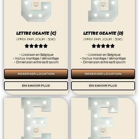
LETTRE GEANTE (C)
LETTRE GEANTE (D)
(PRIX PAR JOUR : 50€)
(PRIX PAR JOUR : 50€)










– Livraison en Belgique
– Livraison en Belgique
– Inclus montage / démontage
– Inclus montage / démontage
– Dimension entre 100 & 120 cm
– Dimension entre 100 & 120 cm
RESERVER LOCATION
RESERVER LOCATION
EN SAVOIR PLUS
EN SAVOIR PLUS