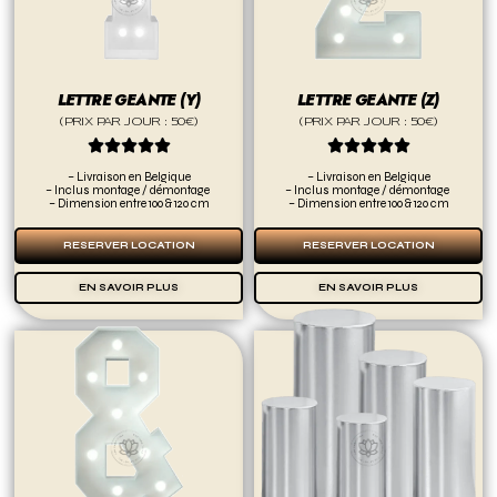
LETTRE GEANTE (Y)
LETTRE GEANTE (Z)
(PRIX PAR JOUR : 50€)
(PRIX PAR JOUR : 50€)










– Livraison en Belgique
– Livraison en Belgique
– Inclus montage / démontage
– Inclus montage / démontage
– Dimension entre 100 & 120 cm
– Dimension entre 100 & 120 cm
RESERVER LOCATION
RESERVER LOCATION
EN SAVOIR PLUS
EN SAVOIR PLUS