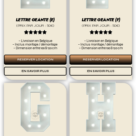
LETTRE GEANTE (E)
LETTRE GEANTE (F)
(PRIX PAR JOUR : 50€)
(PRIX PAR JOUR : 50€)










– Livraison en Belgique
– Livraison en Belgique
– Inclus montage / démontage
– Inclus montage / démontage
– Dimension entre 100 & 120 cm
– Dimension entre 100 & 120 cm
RESERVER LOCATION
RESERVER LOCATION
EN SAVOIR PLUS
EN SAVOIR PLUS