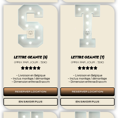
LETTRE GEANTE (S)
LETTRE GEANTE (T)
(PRIX PAR JOUR : 50€)
(PRIX PAR JOUR : 50€)










– Livraison en Belgique
– Livraison en Belgique
– Inclus montage / démontage
– Inclus montage / démontage
– Dimension entre 100 & 120 cm
– Dimension entre 100 & 120 cm
RESERVER LOCATION
RESERVER LOCATION
EN SAVOIR PLUS
EN SAVOIR PLUS