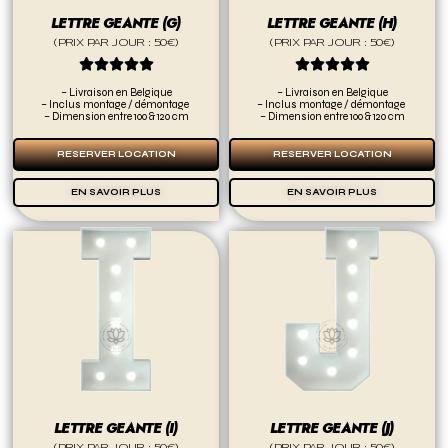
LETTRE GEANTE (G)
LETTRE GEANTE (H)
(PRIX PAR JOUR : 50€)
(PRIX PAR JOUR : 50€)










– Livraison en Belgique
– Livraison en Belgique
– Inclus montage / démontage
– Inclus montage / démontage
– Dimension entre 100 & 120 cm
– Dimension entre 100 & 120 cm
RESERVER LOCATION
RESERVER LOCATION
EN SAVOIR PLUS
EN SAVOIR PLUS
LETTRE GEANTE (I)
LETTRE GEANTE (J)