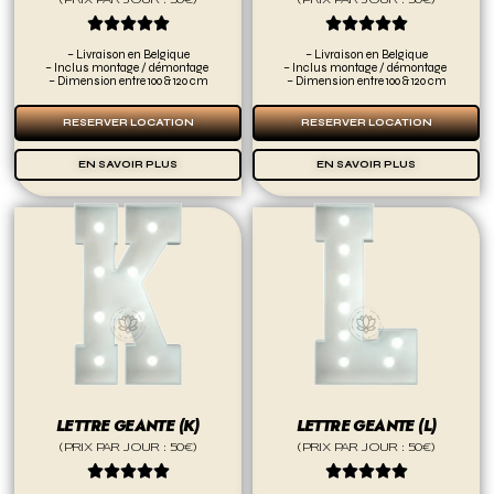
(PRIX PAR JOUR : 50€)
(PRIX PAR JOUR : 50€)










– Livraison en Belgique
– Livraison en Belgique
– Inclus montage / démontage
– Inclus montage / démontage
– Dimension entre 100 & 120 cm
– Dimension entre 100 & 120 cm
RESERVER LOCATION
RESERVER LOCATION
EN SAVOIR PLUS
EN SAVOIR PLUS
LETTRE GEANTE (K)
LETTRE GEANTE (L)
(PRIX PAR JOUR : 50€)
(PRIX PAR JOUR : 50€)









