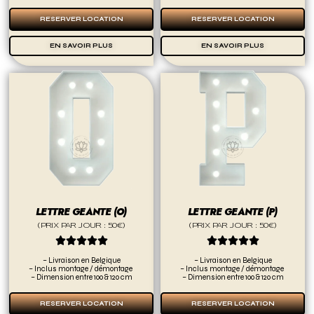
RESERVER LOCATION
RESERVER LOCATION
EN SAVOIR PLUS
EN SAVOIR PLUS
LETTRE GEANTE (O)
LETTRE GEANTE (P)
(PRIX PAR JOUR : 50€)
(PRIX PAR JOUR : 50€)










– Livraison en Belgique
– Livraison en Belgique
– Inclus montage / démontage
– Inclus montage / démontage
– Dimension entre 100 & 120 cm
– Dimension entre 100 & 120 cm
RESERVER LOCATION
RESERVER LOCATION