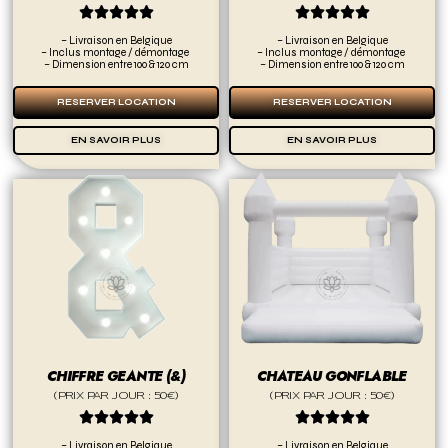










– Livraison en Belgique
– Livraison en Belgique
– Inclus montage / démontage
– Inclus montage / démontage
– Dimension entre 100 & 120 cm
– Dimension entre 100 & 120 cm
RESERVER LOCATION
RESERVER LOCATION
EN SAVOIR PLUS
EN SAVOIR PLUS
CHIFFRE GEANTE (&)
CHATEAU GONFLABLE
(PRIX PAR JOUR : 50€)
(PRIX PAR JOUR : 50€)










– Livraison en Belgique
– Livraison en Belgique