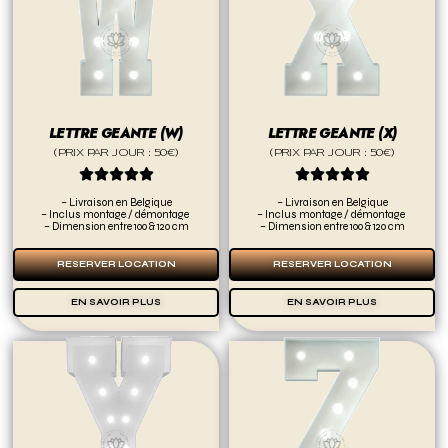
LETTRE GEANTE (W)
LETTRE GEANTE (X)
(PRIX PAR JOUR : 50€)
(PRIX PAR JOUR : 50€)










– Livraison en Belgique
– Livraison en Belgique
– Inclus montage / démontage
– Inclus montage / démontage
– Dimension entre 100 & 120 cm
– Dimension entre 100 & 120 cm
RESERVER LOCATION
RESERVER LOCATION
EN SAVOIR PLUS
EN SAVOIR PLUS