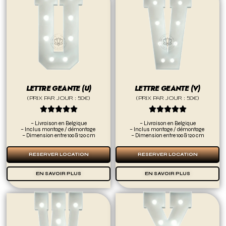
LETTRE GEANTE (U)
LETTRE GEANTE (V)
(PRIX PAR JOUR : 50€)
(PRIX PAR JOUR : 50€)










– Livraison en Belgique
– Livraison en Belgique
– Inclus montage / démontage
– Inclus montage / démontage
– Dimension entre 100 & 120 cm
– Dimension entre 100 & 120 cm
RESERVER LOCATION
RESERVER LOCATION
EN SAVOIR PLUS
EN SAVOIR PLUS