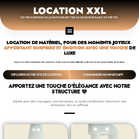
LOCATION XXL
VOTRE SURPRISE DU JOUR POUR METTRE DU BONHEUR DANS VOTRE VIE.
LOCATION DE MATÉRIEL, POUR DES MOMENTS JOYEUX
-
APPORTANT SURPRISE ET ÉMOTION AVEC UNE TOUCHE
DE
LUXE
Lancez-vous dans l’expérience The Luxury Box et découvrez le plaisir d’attendre et de prévoir une journée pleine de bonheur.
EXPLORER NOTRE SITE DE LOCATION
COMMANDER VIA WHATSAPP
APPORTEZ UNE TOUCHE D'ÉLÉGANCE AVEC NOTRE
STRUCTURE
Idéale pour des mariages, anniversaires, ou toute célébration cherchant une
ambiance chic et raffinée