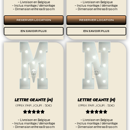
– Livraison en Belgique
– Livraison en Belgique
– Inclus montage / démontage
– Inclus montage / démontage
– Dimension entre 100 & 120 cm
– Dimension entre 100 & 120 cm
RESERVER LOCATION
RESERVER LOCATION
EN SAVOIR PLUS
EN SAVOIR PLUS
LETTRE GEANTE (M)
LETTRE GEANTE (N)
(PRIX PAR JOUR : 50€)
(PRIX PAR JOUR : 50€)










– Livraison en Belgique
– Livraison en Belgique
– Inclus montage / démontage
– Inclus montage / démontage
– Dimension entre 100 & 120 cm
– Dimension entre 100 & 120 cm