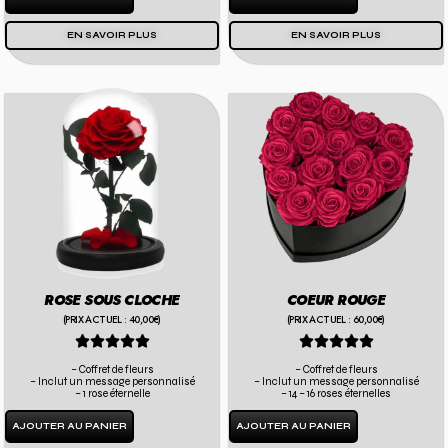
EN SAVOIR PLUS
EN SAVOIR PLUS
COEUR ROUGE
ROSE SOUS CLOCHE
(PRIX ACTUEL : 60,00€)
(PRIX ACTUEL : 40,00€)










– Coffret de fleurs
– Coffret de fleurs
– Inclut un message personnalisé
– Inclut un message personnalisé
– 14 – 16 roses éternelles
– 1 rose éternelle
AJOUTER AU PANIER
AJOUTER AU PANIER