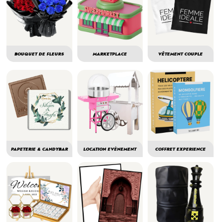
BOUQUET DE FLEURS
MARKETPLACE
VÊTEMENT COUPLE
PAPETERIE & CANDYBAR
LOCATION EVÈNEMENT
COFFRET EXPERIENCE