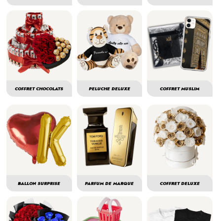
COFFRET CHOCOLATS
PELUCHE DELUXE
COFFRET MUSLIM
BALLON SURPRISE
PARFUM DE MARQUE
COFFRET DELUXE