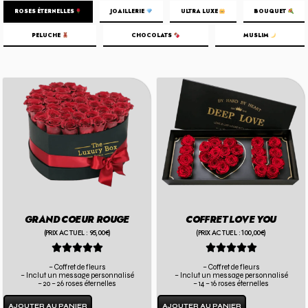
ROSES ÉTERNELLES
JOAILLERIE
ULTRA LUXE
BOUQUET
PELUCHE
CHOCOLATS
MUSLIM
GRAND COEUR ROUGE
COFFRET LOVE YOU
(PRIX ACTUEL : 95,00€)
(PRIX ACTUEL : 100,00€)










– Coffret de fleurs
– Coffret de fleurs
– Inclut un message personnalisé
– Inclut un message personnalisé
– 20 – 26 roses éternelles
– 14 – 16 roses éternelles
AJOUTER AU PANIER
AJOUTER AU PANIER