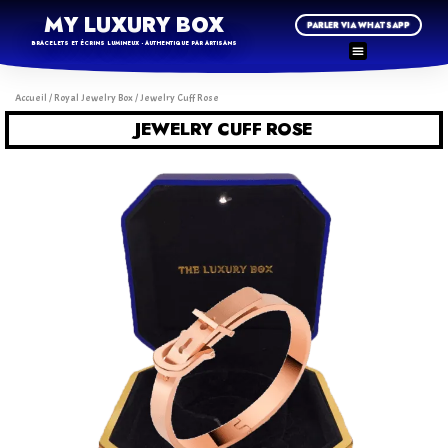
MY LUXURY BOX
PARLER VIA WHATSAPP
BRACELETS ET ÉCRINS LUMINEUX - AUTHENTIQUE PAR ARTISANS
Accueil
/
Royal Jewelry Box
/ Jewelry Cuff Rose
JEWELRY CUFF ROSE