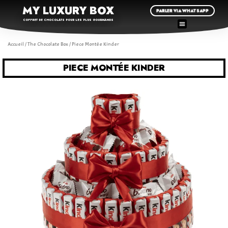
MY LUXURY BOX
PARLER VIA WHATSAPP
COFFRET DE CHOCOLATS POUR LES PLUS GOURMANDS
Accueil
/
The Chocolate Box
/ Piece Montée Kinder
PIECE MONTÉE KINDER