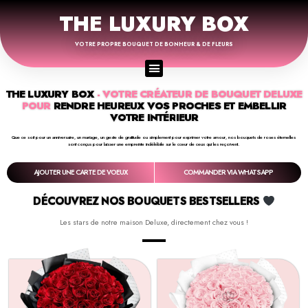
THE LUXURY BOX
VOTRE PROPRE BOUQUET DE BONHEUR & DE FLEURS
THE LUXURY BOX
- VOTRE CRÉATEUR DE BOUQUET DELUXE
POUR
RENDRE HEUREUX VOS PROCHES ET EMBELLIR
VOTRE INTÉRIEUR
Que ce soit pour un anniversaire, un mariage, un geste de gratitude ou simplement pour exprimer votre amour, nos bouquets de roses éternelles
sont conçus pour laisser une empreinte indélébile sur le cœur de ceux qui les reçoivent.
AJOUTER UNE CARTE DE VOEUX
COMMANDER VIA WHATSAPP
DÉCOUVREZ NOS BOUQUETS BESTSELLERS
Les stars de notre maison Deluxe, directement chez vous !