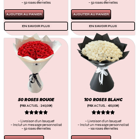
– 50 roses éternelles
– 50 roses éternelles
AJOUTER AU PANIER
AJOUTER AU PANIER
EN SAVOIR PLUS
EN SAVOIR PLUS
50 ROSES ROUGE
100 ROSES BLANC
(PRIX ACTUEL : 240,00€)
(PRIX ACTUEL : 450,00€)










– Livraison d’un bouquet
– Livraison d’un bouquet
– Inclut un message personnalisé
– Inclut un message personnalisé
– 50 roses éternelles
– 100 roses éternelles