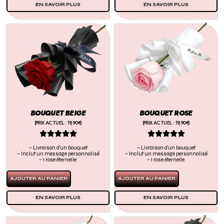
EN SAVOIR PLUS
EN SAVOIR PLUS
BOUQUET BEIGE
BOUQUET ROSE
(PRIX ACTUEL : 19,90€)
(PRIX ACTUEL : 19,90€)










– Livraison d’un bouquet
– Livraison d’un bouquet
– Inclut un message personnalisé
– Inclut un message personnalisé
– 1 rose éternelle
– 1 rose éternelle
AJOUTER AU PANIER
AJOUTER AU PANIER
EN SAVOIR PLUS
EN SAVOIR PLUS