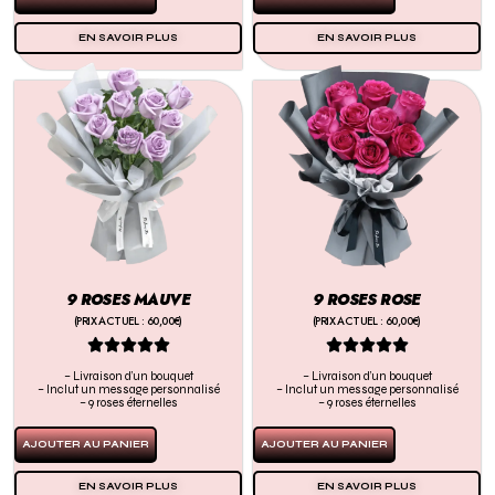
EN SAVOIR PLUS
EN SAVOIR PLUS
9 ROSES MAUVE
9 ROSES ROSE
(PRIX ACTUEL : 60,00€)
(PRIX ACTUEL : 60,00€)










– Livraison d’un bouquet
– Livraison d’un bouquet
– Inclut un message personnalisé
– Inclut un message personnalisé
– 9 roses éternelles
– 9 roses éternelles
AJOUTER AU PANIER
AJOUTER AU PANIER
EN SAVOIR PLUS
EN SAVOIR PLUS