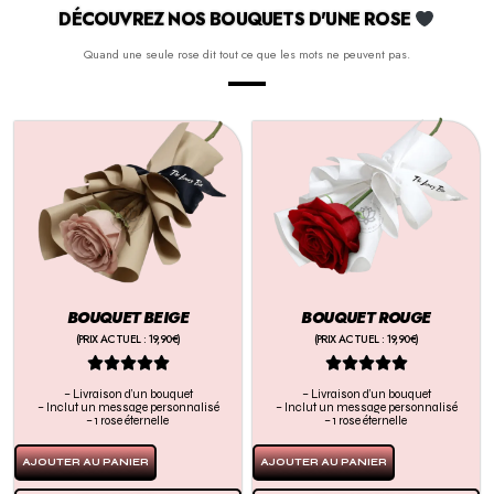
DÉCOUVREZ NOS BOUQUETS D'UNE ROSE
Quand une seule rose dit tout ce que les mots ne peuvent pas.
BOUQUET BEIGE
BOUQUET ROUGE
(PRIX ACTUEL : 19,90€)
(PRIX ACTUEL : 19,90€)










– Livraison d’un bouquet
– Livraison d’un bouquet
– Inclut un message personnalisé
– Inclut un message personnalisé
– 1 rose éternelle
– 1 rose éternelle
AJOUTER AU PANIER
AJOUTER AU PANIER