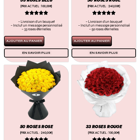
(PRIX ACTUEL : 100,00€)
(PRIX ACTUEL : 240,00€)










– Livraison d’un bouquet
– Livraison d’un bouquet
– Inclut un message personnalisé
– Inclut un message personnalisé
– 33 roses éternelles
– 50 roses éternelles
AJOUTER AU PANIER
AJOUTER AU PANIER
EN SAVOIR PLUS
EN SAVOIR PLUS
50 ROSES ROSE
33 ROSES ROUGE
(PRIX ACTUEL : 240,00€)
(PRIX ACTUEL : 100,00€)









