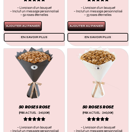
– Livraison d’un bouquet
– Livraison d’un bouquet
– Inclut un message personnalisé
– Inclut un message personnalisé
– 50 roses éternelles
– 33 roses éternelles
AJOUTER AU PANIER
AJOUTER AU PANIER
EN SAVOIR PLUS
EN SAVOIR PLUS
50 ROSES ROSE
50 ROSES ROSE
(PRIX ACTUEL : 240,00€)
(PRIX ACTUEL : 240,00€)










– Livraison d’un bouquet
– Livraison d’un bouquet
– Inclut un message personnalisé
– Inclut un message personnalisé