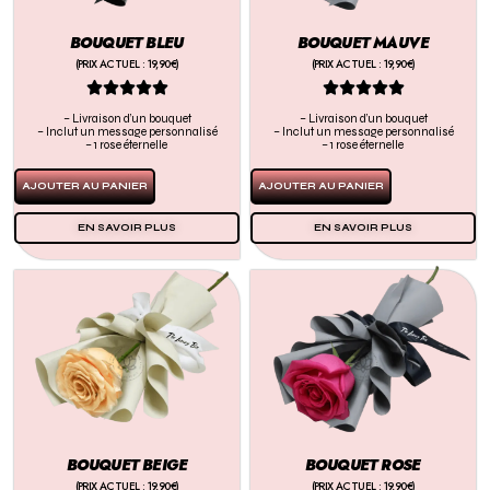
BOUQUET BLEU
BOUQUET MAUVE
(PRIX ACTUEL : 19,90€)
(PRIX ACTUEL : 19,90€)










– Livraison d’un bouquet
– Livraison d’un bouquet
– Inclut un message personnalisé
– Inclut un message personnalisé
– 1 rose éternelle
– 1 rose éternelle
AJOUTER AU PANIER
AJOUTER AU PANIER
EN SAVOIR PLUS
EN SAVOIR PLUS
BOUQUET BEIGE
BOUQUET ROSE
(PRIX ACTUEL : 19,90€)
(PRIX ACTUEL : 19,90€)