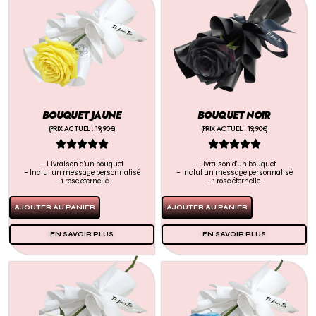
BOUQUET JAUNE
BOUQUET NOIR
(PRIX ACTUEL : 19,90€)
(PRIX ACTUEL : 19,90€)










– Livraison d’un bouquet
– Livraison d’un bouquet
– Inclut un message personnalisé
– Inclut un message personnalisé
– 1 rose éternelle
– 1 rose éternelle
AJOUTER AU PANIER
AJOUTER AU PANIER
EN SAVOIR PLUS
EN SAVOIR PLUS