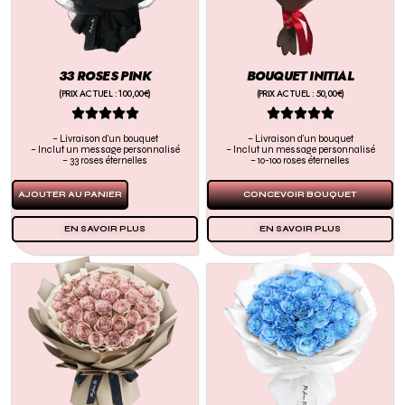
BOUQUET INITIAL
33 ROSES PINK
(PRIX ACTUEL : 50,00€)
(PRIX ACTUEL : 100,00€)










– Livraison d’un bouquet
– Livraison d’un bouquet
– Inclut un message personnalisé
– Inclut un message personnalisé
– 10-100 roses éternelles
– 33 roses éternelles
CONCEVOIR BOUQUET
AJOUTER AU PANIER
EN SAVOIR PLUS
EN SAVOIR PLUS