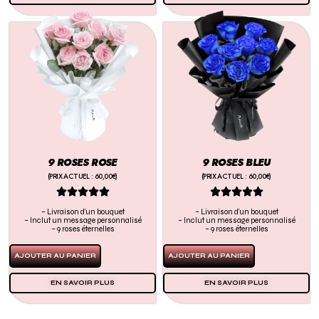
9 ROSES ROSE
9 ROSES BLEU
(PRIX ACTUEL : 60,00€)
(PRIX ACTUEL : 60,00€)










– Livraison d’un bouquet
– Livraison d’un bouquet
– Inclut un message personnalisé
– Inclut un message personnalisé
– 9 roses éternelles
– 9 roses éternelles
AJOUTER AU PANIER
AJOUTER AU PANIER
EN SAVOIR PLUS
EN SAVOIR PLUS