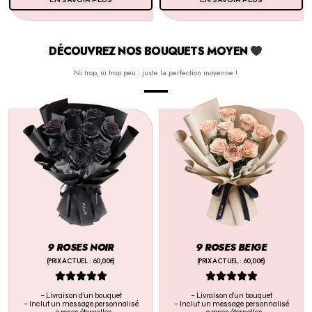
DÉCOUVREZ NOS BOUQUETS MOYEN
Ni trop, ni trop peu : juste la perfection moyenne !
9 ROSES NOIR
9 ROSES BEIGE
(PRIX ACTUEL : 60,00€)
(PRIX ACTUEL : 60,00€)










– Livraison d’un bouquet
– Livraison d’un bouquet
– Inclut un message personnalisé
– Inclut un message personnalisé