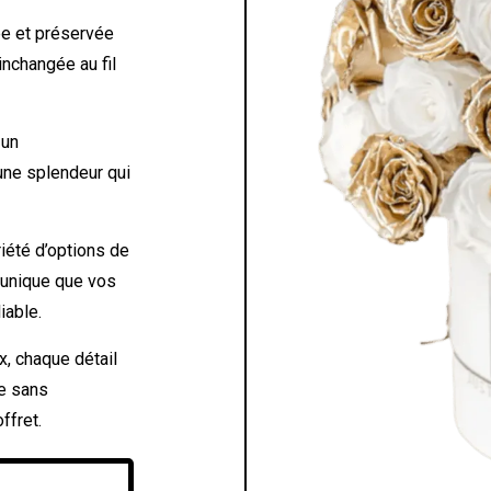
e et préservée
inchangée au fil
 un
 une splendeur qui
iété d’options de
 unique que vos
iable.
, chaque détail
e sans
ffret.