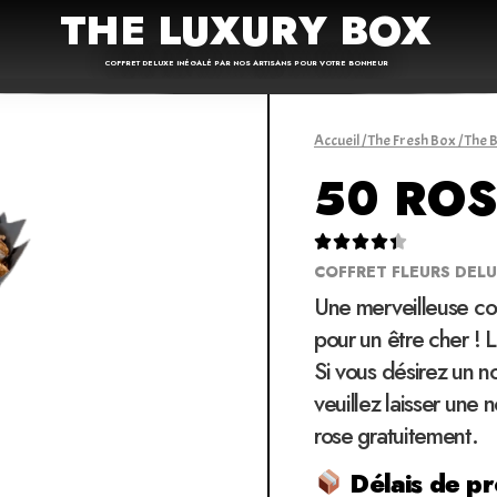
THE LUXURY BOX
COFFRET DELUXE INÉGALÉ PAR NOS ARTISANS POUR VOTRE BONHEUR
Accueil
/
The Fresh Box
/
The 
50 ROS





COFFRET FLEURS DEL
Une merveilleuse co
pour un être cher ! 
Si vous désirez un 
veuillez laisser une
rose gratuitement.
Délais de pr