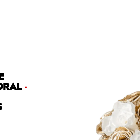
E
ORAL
-
S