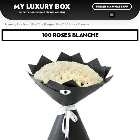
MY LUXURY BOX
PARLER VIA WHATSAPP
COFFRET DELUXE INÉGALÉ PAR NOS ARTISANS
Accueil
/
The Fresh Box
/
The Bouquet Box
/ 100 Roses Blanche
100 ROSES BLANCHE