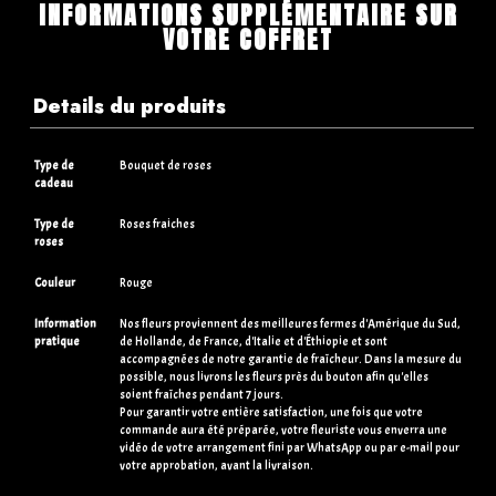
INFORMATIONS SUPPLÉMENTAIRE SUR
VOTRE COFFRET
Details du produits
Type de
Bouquet de roses
cadeau
Type de
Roses fraiches
roses
Couleur
Rouge
Information
Nos fleurs proviennent des meilleures fermes d'Amérique du Sud,
pratique
de Hollande, de France, d'Italie et d'Éthiopie et sont
accompagnées de notre garantie de fraîcheur. Dans la mesure du
possible, nous livrons les fleurs près du bouton afin qu'elles
soient fraîches pendant 7 jours.
Pour garantir votre entière satisfaction, une fois que votre
commande aura été préparée, votre fleuriste vous enverra une
vidéo de votre arrangement fini par WhatsApp ou par e-mail pour
votre approbation, avant la livraison.