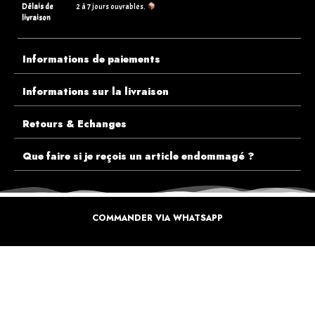
Délais de
2 à 7 jours ouvrables.
livraison
Informations de paiements
Informations sur la livraison
Retours & Echanges
Que faire si je reçois un article endommagé ?
COMMANDER VIA WHATSAPP
ECOUTEZ PLUTÔT NOS CLIENTS AVANT DE FAIRE VOTRE CHOIX
PLUS DE 10.000 CLIENTS
SATISFAITS