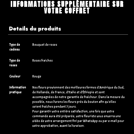
INFORMATIONS SUPPLÉMENTAIRE SUR
VOTRE COFFRET
Details du produits
Type de
Bouquet de roses
cadeau
Type de
Roses fraiches
roses
Couleur
Rouge
Information
Nos fleurs proviennent des meilleures fermes d'Amérique du Sud,
pratique
de Hollande, de France, d'Italie et d'Éthiopie et sont
accompagnées de notre garantie de fraîcheur. Dans la mesure du
possible, nous livrons les fleurs près du bouton afin qu'elles
soient fraîches pendant 7 jours.
Pour garantir votre entière satisfaction, une fois que votre
commande aura été préparée, votre fleuriste vous enverra une
vidéo de votre arrangement fini par WhatsApp ou par e-mail pour
votre approbation, avant la livraison.