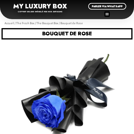
MY LUXURY BOX
PARLER VIA WHATSAPP
COFFRET DELUXE INÉGALÉ PAR NOS ARTISANS
Accueil
/
The Fresh Box
/
The Bouquet Box
/ Bouquet de Rose
BOUQUET DE ROSE