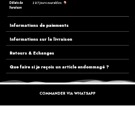
Délais de
2 à 7 jours ouvrables.
livraison
Informations de paiements
Informations sur la livraison
Retours & Echanges
Que faire si je reçois un article endommagé ?
COMMANDER VIA WHATSAPP
ECOUTEZ PLUTÔT NOS CLIENTS AVANT DE FAIRE VOTRE CHOIX
PLUS DE 10.000 CLIENTS
SATISFAITS