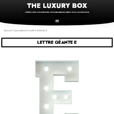
THE LUXURY BOX
CRÉEZ DES SOUVENIRS INOUBLIABLES AVEC NOS LOCATIONS
Accueil
/
LuxuryEvent
/ Lettre Géante E
LETTRE GÉANTE E