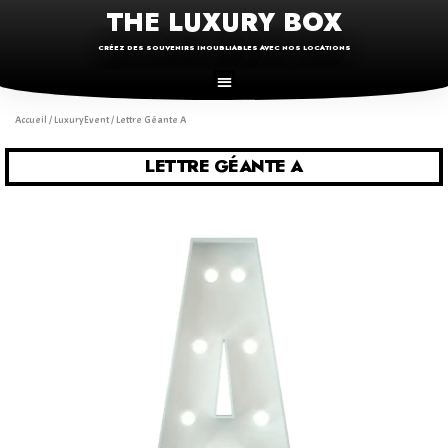
THE LUXURY BOX
CRÉEZ DES SOUVENIRS INOUBLIABLES AVEC NOS LOCATIONS
Accueil
/
LuxuryEvent
/ Lettre Géante A
LETTRE GÉANTE A