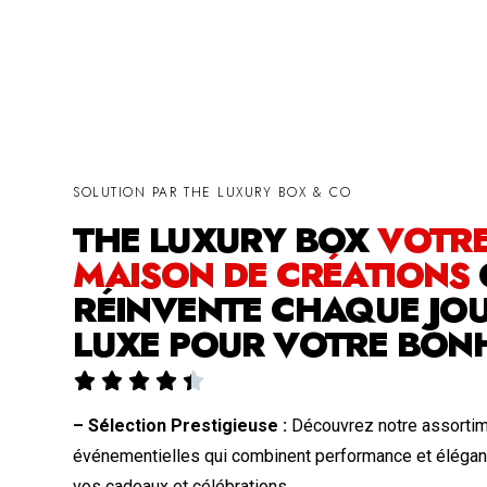
SOLUTION PAR THE LUXURY BOX & CO
THE LUXURY BOX
VOTR
MAISON DE CRÉATIONS
RÉINVENTE CHAQUE JOU
LUXE POUR VOTRE BON





– Sélection Prestigieuse :
Découvrez notre assorti
événementielles qui combinent performance et élégan
vos cadeaux et célébrations.