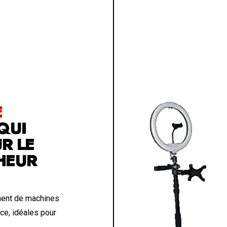
E
QUI
R LE
HEUR
ment de machines
ce, idéales pour