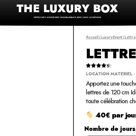
THE LUXURY BOX
CRÉEZ DES SOUVENIRS INOUBLIABLES AVEC NOS LOCATIONS
Accueil
/
LuxuryEvent
/ Lettr
LETTR





LOCATION MATERIEL -
Apportez une touch
lettres de 120 cm Id
toute célébration ch
40€ par jour
Nombre de jours