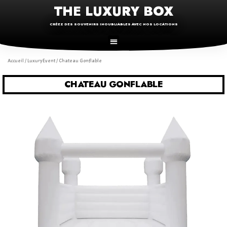
THE LUXURY BOX
CRÉEZ DES SOUVENIRS INOUBLIABLES AVEC NOS LOCATIONS
Accueil
/
LuxuryEvent
/ Chateau Gonflable
CHATEAU GONFLABLE