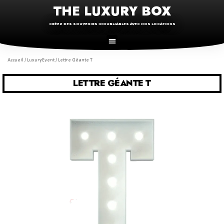
THE LUXURY BOX
CRÉEZ DES SOUVENIRS INOUBLIABLES AVEC NOS LOCATIONS
Accueil
/
LuxuryEvent
/ Lettre Géante T
LETTRE GÉANTE T