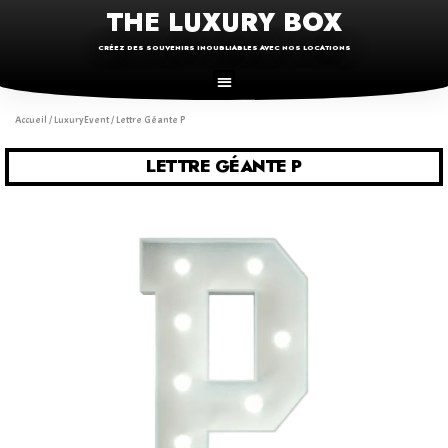
THE LUXURY BOX
CRÉEZ DES SOUVENIRS INOUBLIABLES AVEC NOS LOCATIONS
Accueil
/
LuxuryEvent
/ Lettre Géante P
LETTRE GÉANTE P