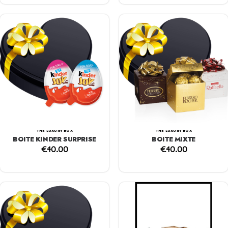
THE LUXURY BOX
THE LUXURY BOX
BOITE KINDER SURPRISE
BOITE MIXTE
€
40.00
€
40.00