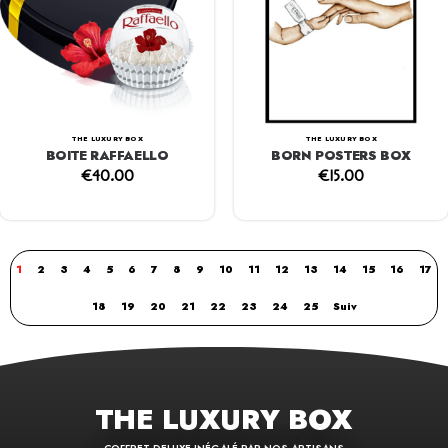
THE LUXURY BOX
THE LUXURY BOX
BOITE RAFFAELLO
BORN POSTERS BOX
€
40.00
€
15.00
1
2
3
4
5
6
7
8
9
10
11
12
13
14
15
16
17
18
19
20
21
22
23
24
25
Suiv
THE LUXURY BOX