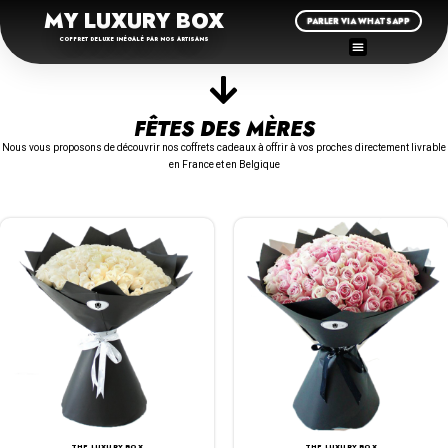
MY LUXURY BOX
PARLER VIA WHATSAPP
COFFRET DELUXE INÉGALÉ PAR NOS ARTISANS
FÊTES DES MÈRES
Nous vous proposons de découvrir nos coffrets cadeaux à offrir à vos proches directement livrable
en France et en Belgique
THE LUXURY BOX
THE LUXURY BOX