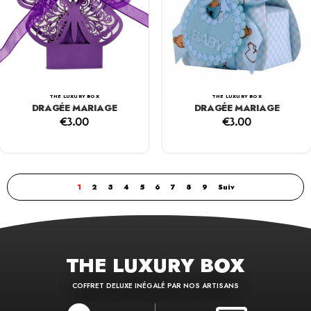
THE LUXURY BOX
THE LUXURY BOX
DRAGÉE MARIAGE
DRAGÉE MARIAGE
€
3.00
€
3.00
1
2
3
4
5
6
7
8
9
Suiv
THE LUXURY BOX
COFFRET DELUXE INÉGALÉ PAR NOS ARTISANS