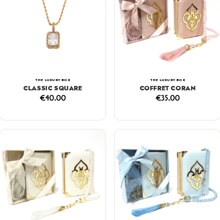
THE LUXURY BOX
THE LUXURY BOX
CLASSIC SQUARE
COFFRET CORAN
€
40.00
€
35.00