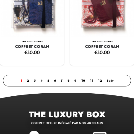
THE LUXURY BOX
THE LUXURY BOX
COFFRET CORAN
COFFRET CORAN
€
30.00
€
30.00
1
2
3
4
5
6
7
8
9
10
11
12
Suiv
THE LUXURY BOX
COFFRET DELUXE INÉGALÉ PAR NOS ARTISANS