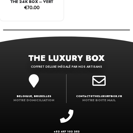
THE 24K BOX – VERT
€
70.00
THE LUXURY BOX
COFFRET DELUXE INÉGALÉ PAR NOS ARTISANS
BELGIQUE, BRUXELLES
CONTACT@THELUXURYBOX.FR
NOTRE DOMICILIATION
NOTRE BOITE MAIL
+32 487 102 252