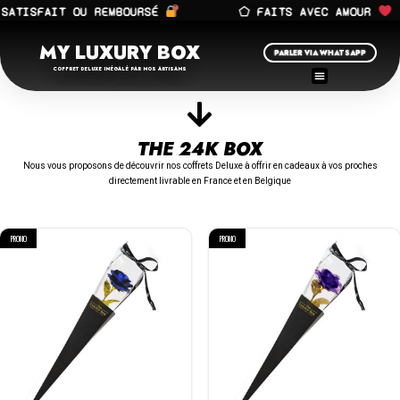
ATISFAIT OU REMBOURSÉ
⬠ FAITS AVEC AMOUR
MY LUXURY BOX
PARLER VIA WHATSAPP
COFFRET DELUXE INÉGALÉ PAR NOS ARTISANS
THE 24K BOX
Nous vous proposons de découvrir nos coffrets Deluxe à offrir en cadeaux à vos proches
directement livrable en France et en Belgique
PROMO
PROMO