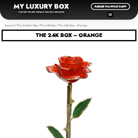
MY LUXURY BOX
PARLER VIA WHATSAPP
COFFRET DELUXE INÉGALÉ PAR NOS ARTISANS
Accueil
/
The Golden Box
/
The 24K Box
/ The 24K Box – Orange
THE 24K BOX – ORANGE