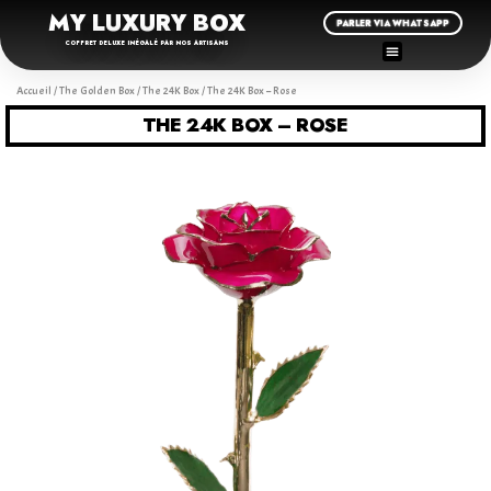
MY LUXURY BOX
PARLER VIA WHATSAPP
COFFRET DELUXE INÉGALÉ PAR NOS ARTISANS
Accueil
/
The Golden Box
/
The 24K Box
/ The 24K Box – Rose
THE 24K BOX – ROSE