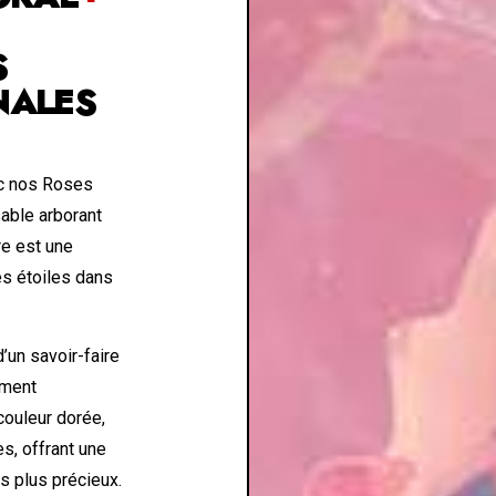
S
NALES
ec nos Roses
able arborant
re est une
es étoiles dans
d’un savoir-faire
ement
couleur dorée,
s, offrant une
s plus précieux.