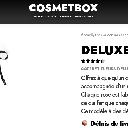
COSMETBOX
VOTRE ALLIÉ BIEN-ÊTRE EN FORME DE GUMMIES VÉGANS
Accueil
/
The Golden Box
/
The
DELUXE





COFFRET FLEURS DEL
Offrez à quelqu’un 
accompagnée d’un 
Chaque rose est fabr
ce qui fait que chaq
Ce modèle à des déta
Délais de liv