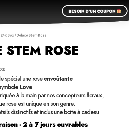
BESOIN D'UN COUPON
 24K Box
/ Deluxe Stem Rose
 STEM ROSE
UXE
de spécial une rose
envoûtante
symbole
Love
iquée à la main par nos concepteurs floraux,
ue rose est unique en son genre.
ils distinctifs et inclus une boite à cadeau
raison - 2 à 7 jours ouvrables