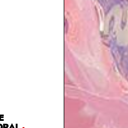
E
ORAL
-