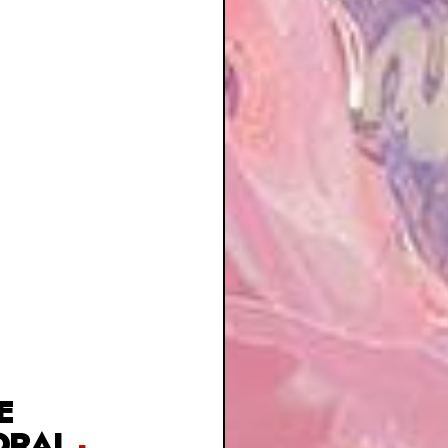
E
ORAL
-