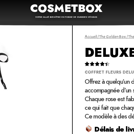
COSMETBOX
VOTRE ALLIÉ BIEN-ÊTRE EN FORME DE GUMMIES VÉGANS
Accueil
/
The Golden Box
/
The
DELUXE





COFFRET FLEURS DEL
Offrez à quelqu’un 
accompagnée d’un 
Chaque rose est fabr
ce qui fait que chaq
Ce modèle à des déta
Délais de liv