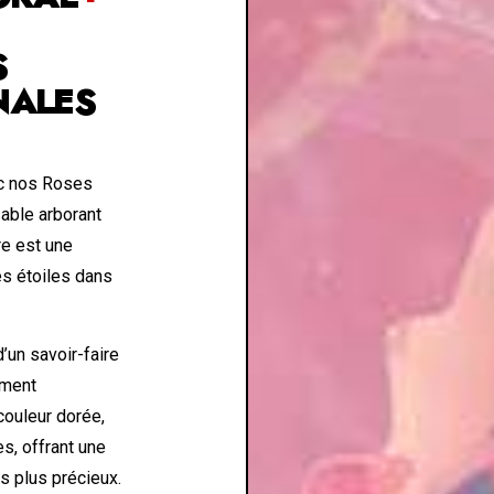
S
NALES
ec nos Roses
able arborant
re est une
es étoiles dans
d’un savoir-faire
ement
couleur dorée,
s, offrant une
s plus précieux.