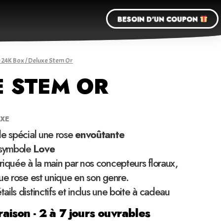
BESOIN D'UN COUPON
 24K Box
/ Deluxe Stem Or
 STEM OR
UXE
de spécial une rose
envoûtante
symbole
Love
iquée à la main par nos concepteurs floraux,
ue rose est unique en son genre.
ils distinctifs et inclus une boite à cadeau
raison - 2 à 7 jours ouvrables