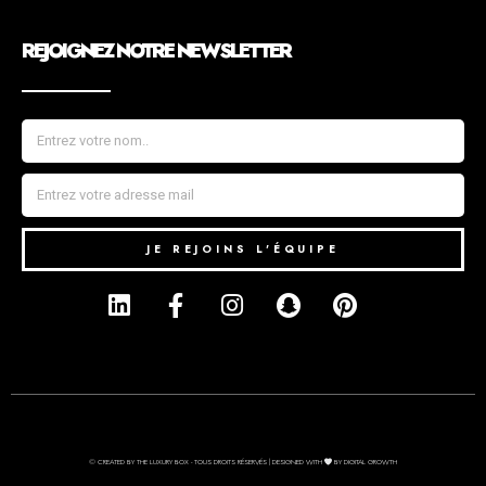
REJOIGNEZ NOTRE NEWSLETTER
JE REJOINS L'ÉQUIPE
© CREATED BY THE LUXURY BOX - TOUS DROITS RÉSERVÉS | DESIGNED WITH
BY DIGITAL GROWTH