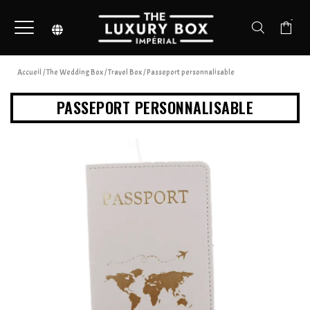
-
Accueil
/
The Wedding Box
/
Travel Box
/ Passeport personnalisable
PASSEPORT PERSONNALISABLE