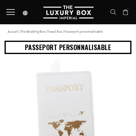
-
Accueil
/
The Wedding Box
/
Travel Box
/ Passeport personnalisable
PASSEPORT PERSONNALISABLE