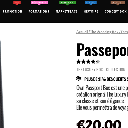
HOT
DÉCOUVRIR
ARTISANAT
LIRE (+)
EXCLUSIF
PROMOTION
FORMATIONS
MARKETPLACE
HISTOIRE
CONCEPT BOX
Accueil
/
The Wedding Box
/
Trav
Passepo





THE LUXURY BOX - COLLECTION
PLUS DE 91% DES CLIENTS S
Own Passport Box est une po
création orignal The Luxur
sa classe et son élégance.
Elle vous permettra de voya
€
20.00