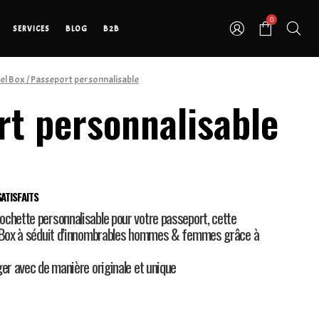
0
SERVICES
BLOG
B2B
el Box
/ Passeport personnalisable
rt personnalisable
ATISFAITS
chette personnalisable pour votre passeport, cette
y Box à séduit d’innombrables hommes & femmes grâce à
ger avec de manière originale et unique