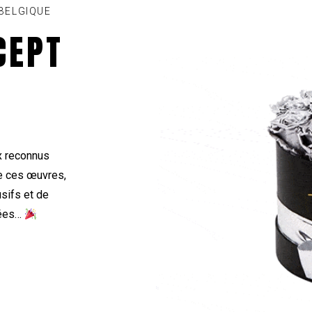
BELGIQUE
CEPT
x reconnus
de ces œuvres,
sifs et de
nées…