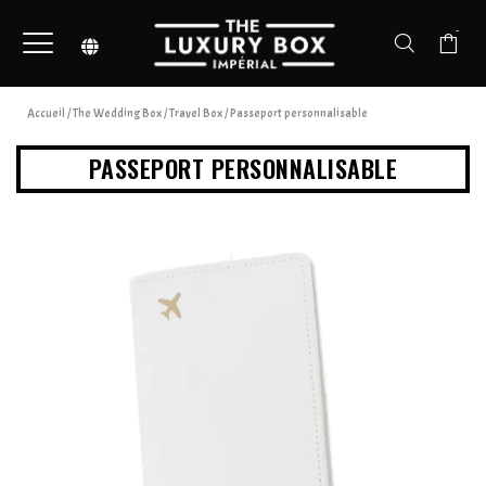
-
Accueil
/
The Wedding Box
/
Travel Box
/ Passeport personnalisable
PASSEPORT PERSONNALISABLE