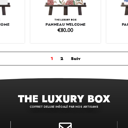
X
THE LUXURY BOX
COME
PANNEAU WELCOME
PA
€
80.00
1
2
Suiv
THE LUXURY BOX
COFFRET DELUXE INÉGALÉ PAR NOS ARTISANS