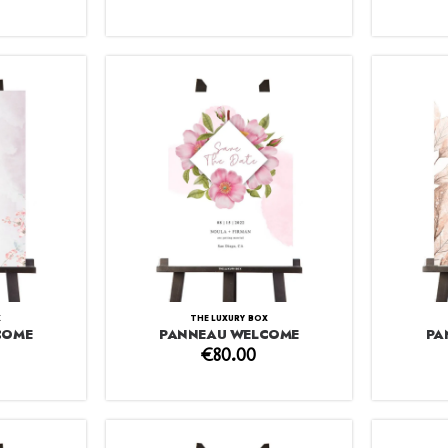
X
THE LUXURY BOX
COME
PANNEAU WELCOME
PA
€
80.00