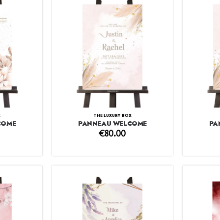
X
THE LUXURY BOX
COME
PANNEAU WELCOME
PA
€
80.00