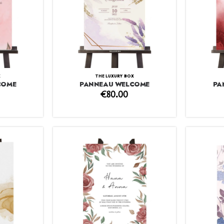
X
THE LUXURY BOX
COME
PANNEAU WELCOME
PA
€
80.00