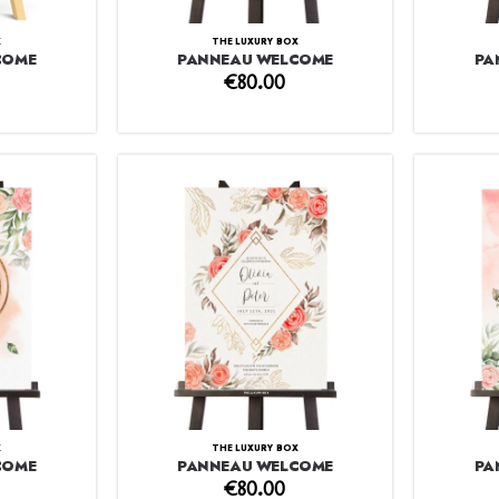
X
THE LUXURY BOX
COME
PANNEAU WELCOME
PA
€
80.00
X
THE LUXURY BOX
COME
PANNEAU WELCOME
PA
€
80.00