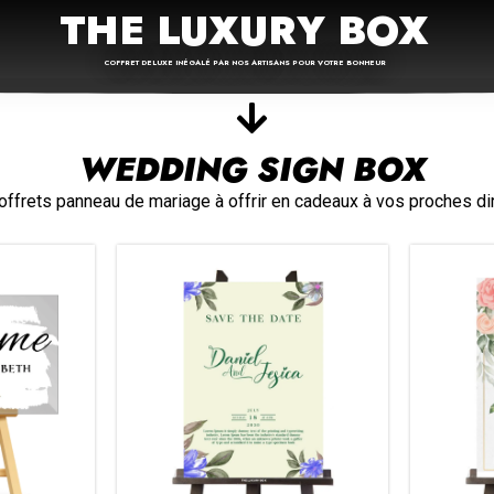
THE LUXURY BOX
COFFRET DELUXE INÉGALÉ PAR NOS ARTISANS POUR VOTRE BONHEUR
WEDDING SIGN BOX
frets panneau de mariage à offrir en cadeaux à vos proches dir