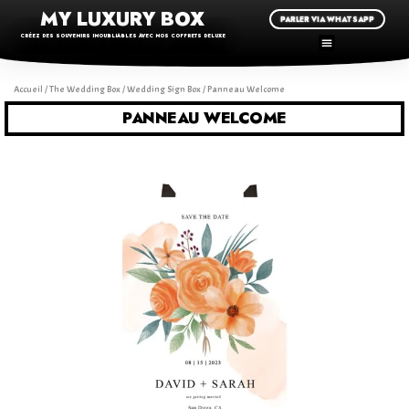
MY LUXURY BOX
PARLER VIA WHATSAPP
CRÉEZ DES SOUVENIRS INOUBLIABLES AVEC NOS COFFRETS DELUXE
Accueil
/
The Wedding Box
/
Wedding Sign Box
/ Panneau Welcome
PANNEAU WELCOME