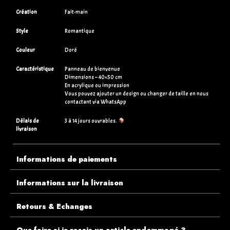
Création
Fait-main
Style
Romantique
Couleur
Doré
Caractéristique
Panneau de bienvenue
Dimensions – 40×50 cm
En acrylique ou impression
Vous pouvez ajouter un design ou changer de taille en nous
contactant via WhatsApp
Délais de
3 à 14 jours ouvrables.
livraison
Informations de paiements
Informations sur la livraison
Retours & Echanges
Que faire si je reçois un article endommagé ?