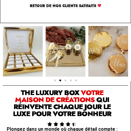
RETOUR DE NOS CLIENTS SATIFAITS
SOLUTION PAR THE LUXURY BOX & CO
THE LUXURY BOX
VOTRE
MAISON DE CRÉATIONS
QUI
RÉINVENTE CHAQUE JOUR LE
LUXE POUR VOTRE BONHEUR





Plongez dans un monde où chaque détail compte :