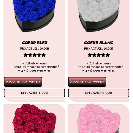
COEUR BLEU
COEUR BLANC
(PRIX ACTUEL : 60,00€)
(PRIX ACTUEL : 60,00€)










– Coffret de fleurs
– Coffret de fleurs
– Inclut un message personnalisé
– Inclut un message personnalisé
– 14 – 16 roses éternelles
– 14 – 16 roses éternelles
AJOUTER AU PANIER
AJOUTER AU PANIER
EN SAVOIR PLUS
EN SAVOIR PLUS