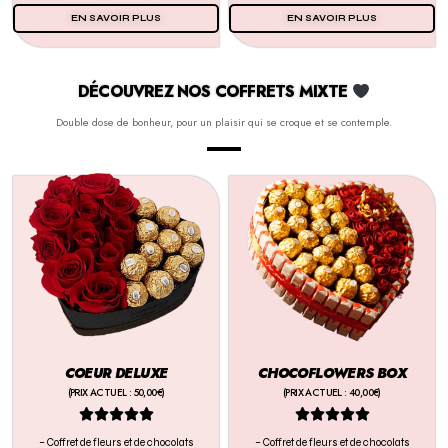
EN SAVOIR PLUS
EN SAVOIR PLUS
DÉCOUVREZ NOS COFFRETS MIXTE
Double dose de bonheur, pour un plaisir qui se croque et se contemple.
COEUR DELUXE
CHOCOFLOWERS BOX
(PRIX ACTUEL : 50,00€)
(PRIX ACTUEL : 40,00€)










– Coffret de fleurs et de chocolats
– Coffret de fleurs et de chocolats