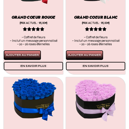
GRAND COEUR ROUGE
GRAND COEUR BLANC
(PRIX ACTUEL : 95,00€)
(PRIX ACTUEL : 95,00€)










– Coffret de fleurs
– Coffret de fleurs
– Inclut un message personnalisé
– Inclut un message personnalisé
– 20 – 26 roses éternelles
– 20 – 26 roses éternelles
AJOUTER AU PANIER
AJOUTER AU PANIER
EN SAVOIR PLUS
EN SAVOIR PLUS