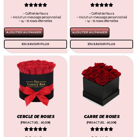










– Coffret de fleurs
– Coffret de fleurs
– Inclut un message personnalisé
– Inclut un message personnalisé
– 14 – 16 roses éternelles
– 14 – 16 roses éternelles
AJOUTER AU PANIER
AJOUTER AU PANIER
EN SAVOIR PLUS
EN SAVOIR PLUS
CERCLE DE ROSES
CARRE DE ROSES
(PRIX ACTUEL : 60,00€)
(PRIX ACTUEL : 60,00€)









