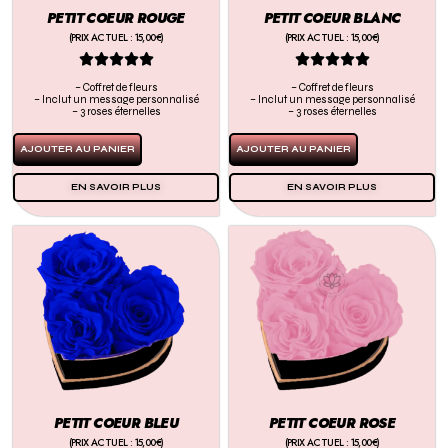
PETIT COEUR ROUGE
PETIT COEUR BLANC
(PRIX ACTUEL : 15,00€)
(PRIX ACTUEL : 15,00€)










– Coffret de fleurs
– Coffret de fleurs
– Inclut un message personnalisé
– Inclut un message personnalisé
– 3 roses éternelles
– 3 roses éternelles
AJOUTER AU PANIER
AJOUTER AU PANIER
EN SAVOIR PLUS
EN SAVOIR PLUS
PETIT COEUR BLEU
PETIT COEUR ROSE
(PRIX ACTUEL : 15,00€)
(PRIX ACTUEL : 15,00€)