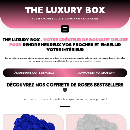
THE LUXURY BOX
VOTRE PROPRE BOUQUET DE BONHEUR & DE FLEURS
THE LUXURY BOX
- VOTRE CRÉATEUR DE BOUQUET DELUXE
POUR
RENDRE HEUREUX VOS PROCHES ET EMBELLIR
VOTRE INTÉRIEUR
Que ce soit pour un anniversaire, un mariage, un geste de gratitude ou simplement pour exprimer votre amour, nos bouquets de roses éternelles
sont conçus pour laisser une empreinte indélébile sur le cœur de ceux qui les reçoivent.
AJOUTER UNE CARTE DE VOEUX
COMMANDER VIA WHATSAPP
DÉCOUVREZ NOS COFFRETS DE ROSES BESTSELLERS
Pour ceux qui savent que le classique ne se démode jamais !