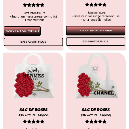










– Sac de fleurs
– Coffret de fleurs
– Inclut un message personnalisé
– Inclut un message personnalisé
– 10-14 roses éternelles
– 1 rose éternelle
AJOUTER AU PANIER
AJOUTER AU PANIER
EN SAVOIR PLUS
EN SAVOIR PLUS
SAC DE ROSES
SAC DE ROSES
(PRIX ACTUEL : 240,00€)
(PRIX ACTUEL : 240,00€)









