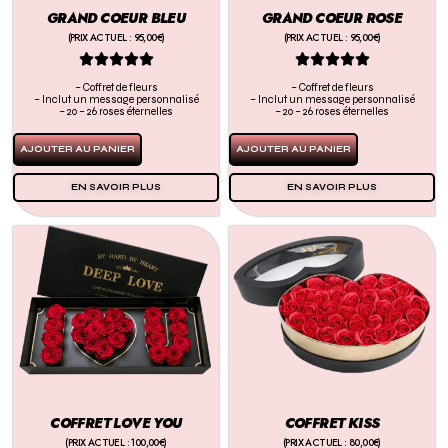
GRAND COEUR BLEU
GRAND COEUR ROSE
(PRIX ACTUEL : 95,00€)
(PRIX ACTUEL : 95,00€)










– Coffret de fleurs
– Coffret de fleurs
– Inclut un message personnalisé
– Inclut un message personnalisé
– 20 – 26 roses éternelles
– 20 – 26 roses éternelles
AJOUTER AU PANIER
AJOUTER AU PANIER
EN SAVOIR PLUS
EN SAVOIR PLUS
COFFRET LOVE YOU
COFFRET KISS
(PRIX ACTUEL : 100,00€)
(PRIX ACTUEL : 80,00€)