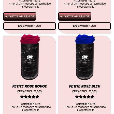
– Coffret de fleurs
– Coffret de fleurs
– Inclut un message personnalisé
– Inclut un message personnalisé
– 1 rose éternelle
– 1 rose éternelle
AJOUTER AU PANIER
AJOUTER AU PANIER
EN SAVOIR PLUS
EN SAVOIR PLUS
PETITE ROSE ROUGE
PETITE ROSE BLEU
(PRIX ACTUEL : 10,00€)
(PRIX ACTUEL : 10,00€)










– Coffret de fleurs
– Coffret de fleurs
– Inclut un message personnalisé
– Inclut un message personnalisé
– 1 rose éternelle
– 1 rose éternelle