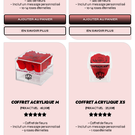
– Sac de fleurs
– Sac de fleurs
– Inclut un message personnalisé
– Inclut un message personnalisé
– 10-14 roses éternelles
– 10-14 roses éternelles
AJOUTER AU PANIER
AJOUTER AU PANIER
EN SAVOIR PLUS
EN SAVOIR PLUS
COFFRET ACRYLIQUE M
COFFRET ACRYLIQUE XS
(PRIX ACTUEL : 60,00€)
(PRIX ACTUEL : 25,00€)










– Coffret de fleurs
– Coffret de fleurs
– Inclut un message personnalisé
– Inclut un message personnalisé
– 9 roses éternelles
– 1 rose éternelle