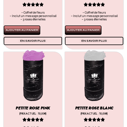










– Coffret de fleurs
– Coffret de fleurs
– Inclut un message personnalisé
– Inclut un message personnalisé
– 3 roses éternelles
– 3 roses éternelles
AJOUTER AU PANIER
AJOUTER AU PANIER
EN SAVOIR PLUS
EN SAVOIR PLUS
PETITE ROSE PINK
PETITE ROSE BLANC
(PRIX ACTUEL : 10,00€)
(PRIX ACTUEL : 10,00€)









