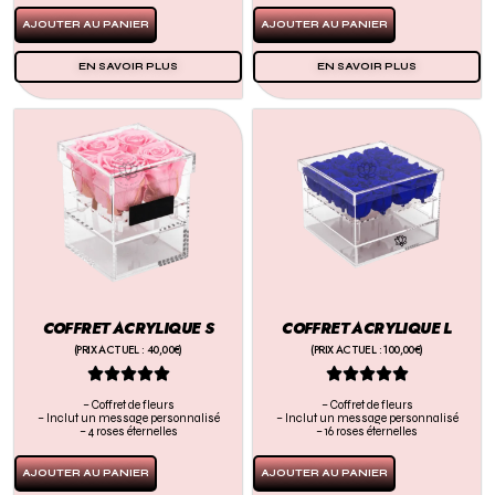
AJOUTER AU PANIER
AJOUTER AU PANIER
EN SAVOIR PLUS
EN SAVOIR PLUS
COFFRET ACRYLIQUE S
COFFRET ACRYLIQUE L
(PRIX ACTUEL : 40,00€)
(PRIX ACTUEL : 100,00€)










– Coffret de fleurs
– Coffret de fleurs
– Inclut un message personnalisé
– Inclut un message personnalisé
– 4 roses éternelles
– 16 roses éternelles
AJOUTER AU PANIER
AJOUTER AU PANIER