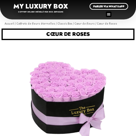
MY LUXURY BOX
PARLER VIA WHATSAPP
COFFRET DELUXE INÉGALÉ PAR NOS ARTISANS
Accueil
/
Coffrets de fleurs éternelles
/
Classic Box
/
Cœur de fleurs
/ Cœur de Roses
CŒUR DE ROSES