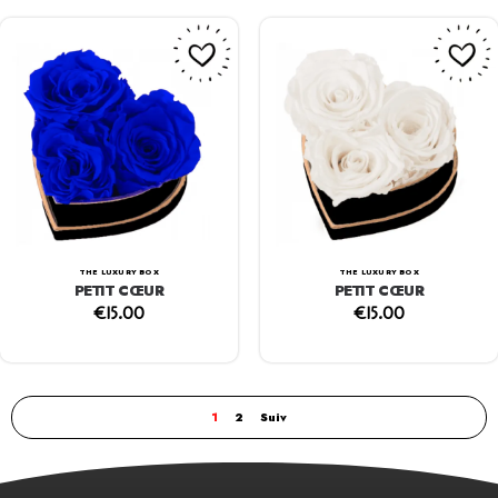
THE LUXURY BOX
THE LUXURY BOX
PETIT CŒUR
PETIT CŒUR
€
15.00
€
15.00
1
2
Suiv