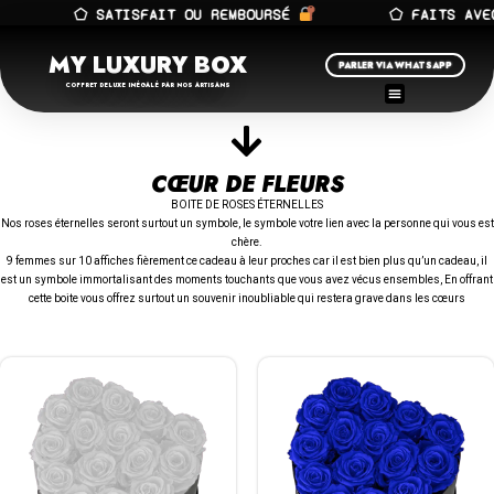
⬠ SATISFAIT OU REMBOURSÉ
⬠ FAITS AVEC 
MY LUXURY BOX
PARLER VIA WHATSAPP
COFFRET DELUXE INÉGALÉ PAR NOS ARTISANS
CŒUR DE FLEURS
BOITE DE ROSES ÉTERNELLES
Nos roses éternelles seront surtout un symbole, le symbole votre lien avec la personne qui vous est
chère.
9 femmes sur 10 affiches fièrement ce cadeau à leur proches car il est bien plus qu’un cadeau, il
est un symbole immortalisant des moments touchants que vous avez vécus ensembles, En offrant
cette boite vous offrez surtout un souvenir inoubliable qui restera grave dans les cœurs