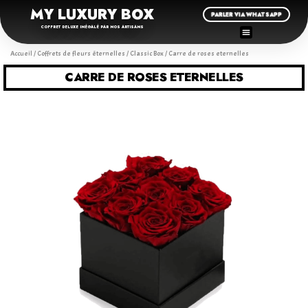
MY LUXURY BOX
PARLER VIA WHATSAPP
COFFRET DELUXE INÉGALÉ PAR NOS ARTISANS
Accueil
/
Coffrets de fleurs éternelles
/
Classic Box
/ Carre de roses eternelles
CARRE DE ROSES ETERNELLES