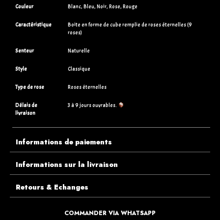
Couleur
Blanc, Bleu, Noir, Rose, Rouge
Caractéristique
Boite en forme de cube remplie de roses éternelles (9
roses)
Senteur
Naturelle
Style
Classique
Type de rose
Roses éternelles
Délais de
3 à 9 jours ouvrables.
livraison
Informations de paiements
Informations sur la livraison
Retours & Echanges
Que faire si je reçois un article endommagé ?
COMMANDER VIA WHATSAPP