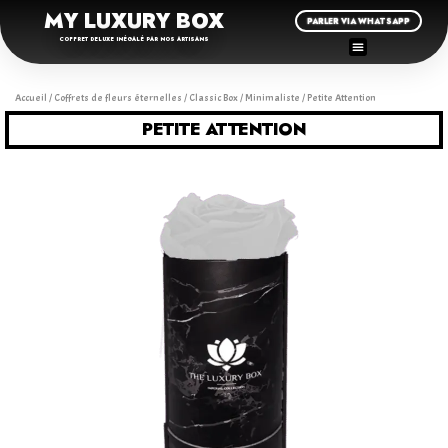
MY LUXURY BOX
PARLER VIA WHATSAPP
COFFRET DELUXE INÉGALÉ PAR NOS ARTISANS
Accueil
/
Coffrets de fleurs éternelles
/
Classic Box
/
Minimaliste
/ Petite Attention
PETITE ATTENTION