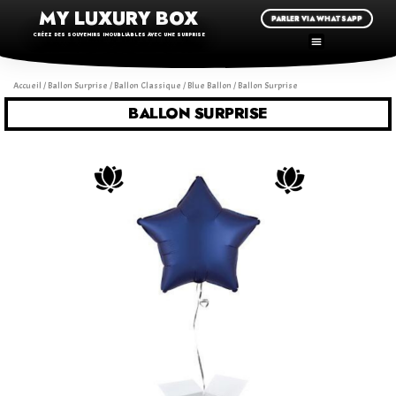
MY LUXURY BOX
PARLER VIA WHATSAPP
CRÉEZ DES SOUVENIRS INOUBLIABLES AVEC UNE SURPRISE
Accueil
/
Ballon Surprise
/
Ballon Classique
/
Blue Ballon
/ Ballon Surprise
BALLON SURPRISE