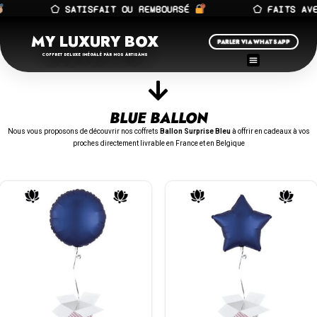
⬠ SATISFAIT OU REMBOURSÉ
⬠ FAITS AVE
MY LUXURY BOX
PARLER VIA WHATSAPP
COFFRET DELUXE INÉGALÉ PAR NOS ARTISANS
BLUE BALLON
Nous vous proposons de découvrir nos coffrets
Ballon Surprise Bleu
à offrir en cadeaux à vos
proches directement livrable en France et en Belgique