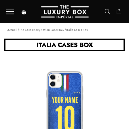
-
Accueil
/
The Cases Box
/
Nation Cases Box
/ Italia Cases Box
ITALIA CASES BOX