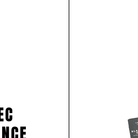
EC
ANCE