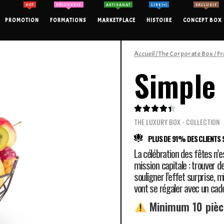
HOT
DÉCOUVRIR
ARTISANAT
LIRE (+)
EXCLUSIF
PROMOTION
FORMATIONS
MARKETPLACE
HISTOIRE
CONCEPT BOX
Accueil
/
The Corporate Box
/
Fr
Simple 





THE LUXURY BOX - COLLECTION
PLUS DE 91% DES CLIENTS S
La célébration des fêtes n’e
mission capitale : trouver d
souligner l’effet surprise, 
vont se régaler avec un cad
Minimum 10 piè