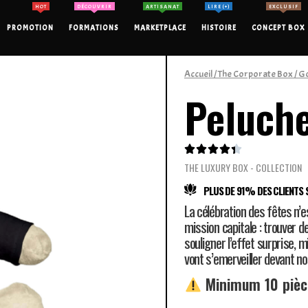
HOT
DÉCOUVRIR
ARTISANAT
LIRE (+)
EXCLUSIF
PROMOTION
FORMATIONS
MARKETPLACE
HISTOIRE
CONCEPT BOX
Accueil
/
The Corporate Box
/
Go
Peluche





THE LUXURY BOX - COLLECTION
PLUS DE 91% DES CLIENTS S
La célébration des fêtes n’e
mission capitale : trouver d
souligner l’effet surprise, 
vont s’emerveiller devant n
Minimum 10 piè