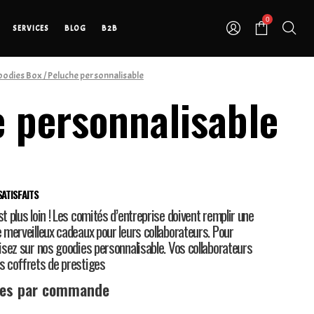
0
SERVICES
BLOG
B2B
odies Box
/ Peluche personnalisable
 personnalisable
ATISFAITS
st plus loin ! Les comités d’entreprise doivent remplir une
e merveilleux cadeaux pour leurs collaborateurs. Pour
misez sur nos goodies personnalisable. Vos collaborateurs
os coffrets de prestiges
ces par commande