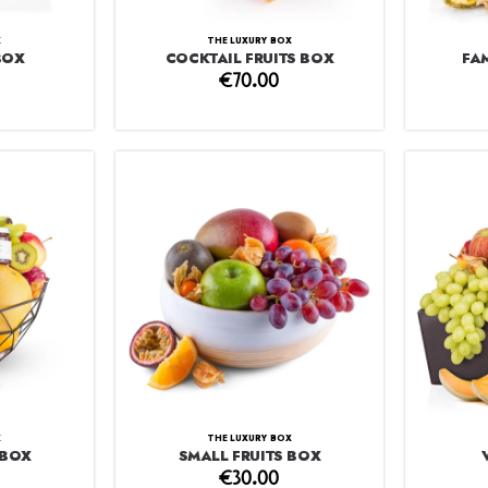
X
THE LUXURY BOX
BOX
COCKTAIL FRUITS BOX
FA
€
70.00
X
THE LUXURY BOX
 BOX
SMALL FRUITS BOX
€
30.00