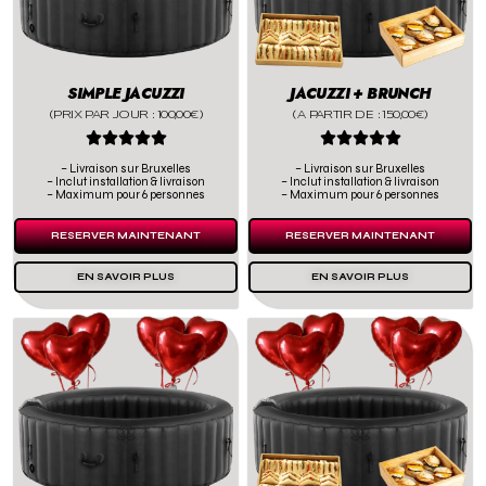
SIMPLE JACUZZI
JACUZZI + BRUNCH
(PRIX PAR JOUR : 100,00€)
(A PARTIR DE : 150,00€)










– Livraison sur Bruxelles
– Livraison sur Bruxelles
– Inclut installation & livraison
– Inclut installation & livraison
– Maximum pour 6 personnes
– Maximum pour 6 personnes
RESERVER MAINTENANT
RESERVER MAINTENANT
EN SAVOIR PLUS
EN SAVOIR PLUS