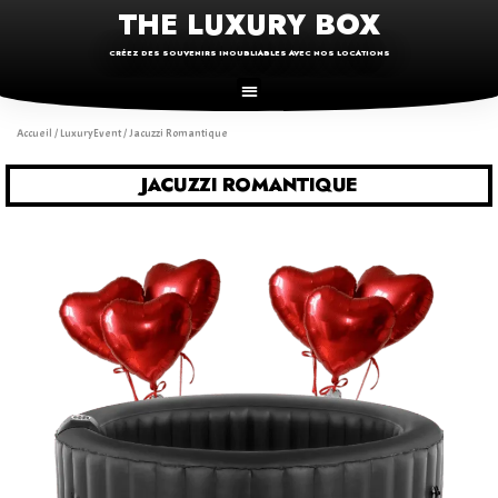
THE LUXURY BOX
CRÉEZ DES SOUVENIRS INOUBLIABLES AVEC NOS LOCATIONS
Accueil
/
LuxuryEvent
/ Jacuzzi Romantique
JACUZZI ROMANTIQUE