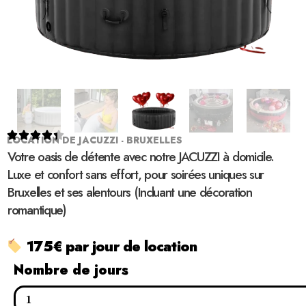





LOCATION DE JACUZZI - BRUXELLES
Votre oasis de détente avec notre JACUZZI à domicile.
Luxe et confort sans effort, pour soirées uniques sur
Bruxelles et ses alentours (Incluant une décoration
romantique)
175€ par jour de location
Nombre de jours