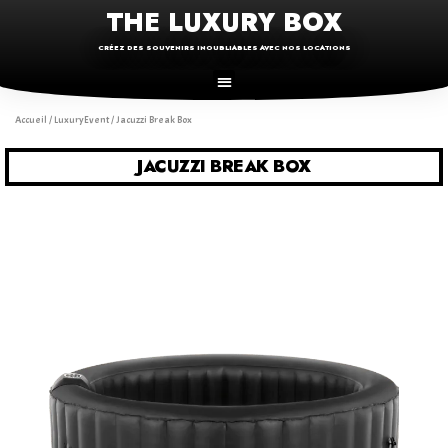
THE LUXURY BOX
CRÉEZ DES SOUVENIRS INOUBLIABLES AVEC NOS LOCATIONS
Accueil
/
LuxuryEvent
/ Jacuzzi Break Box
JACUZZI BREAK BOX