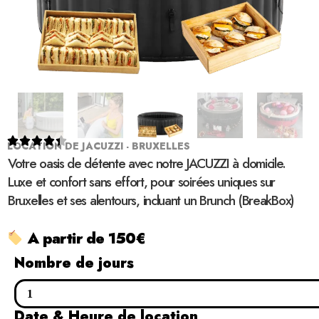





LOCATION DE JACUZZI - BRUXELLES
Votre oasis de détente avec notre JACUZZI à domicile.
Luxe et confort sans effort, pour soirées uniques sur
Bruxelles et ses alentours, incluant un Brunch (BreakBox)
A partir de 150€
Nombre de jours
Date & Heure de location