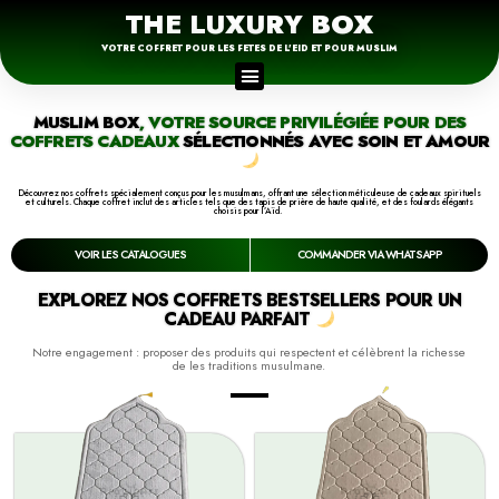
THE LUXURY BOX
VOTRE COFFRET POUR LES FETES DE L'EID ET POUR MUSLIM
MUSLIM BOX
, VOTRE SOURCE PRIVILÉGIÉE POUR DES
COFFRETS CADEAUX
SÉLECTIONNÉS AVEC SOIN ET AMOUR
Découvrez nos coffrets spécialement conçus pour les musulmans, offrant une sélection méticuleuse de cadeaux spirituels
et culturels. Chaque coffret inclut des articles tels que des tapis de prière de haute qualité, et des foulards élégants
choisis pour l’Aïd.
VOIR LES CATALOGUES
COMMANDER VIA WHATSAPP
EXPLOREZ NOS COFFRETS BESTSELLERS POUR UN
CADEAU PARFAIT
Notre engagement : proposer des produits qui respectent et célèbrent la richesse
de les traditions musulmane.