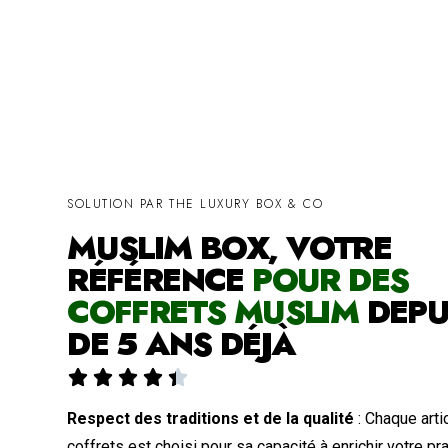
SOLUTION PAR THE LUXURY BOX & CO
MUSLIM BOX, VOTRE
RÉFÉRENCE
POUR DES
COFFRETS MUSLIM
DEPU
DE 5 ANS DÉJÀ





Respect des traditions et de la qualité
: Chaque arti
coffrets est choisi pour sa capacité à enrichir votre pra