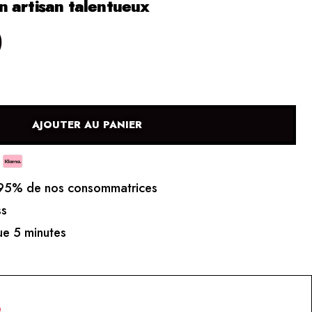
 artisan talentueux
0
AJOUTER AU PANIER
5% de nos consommatrices
ss
e 5 minutes