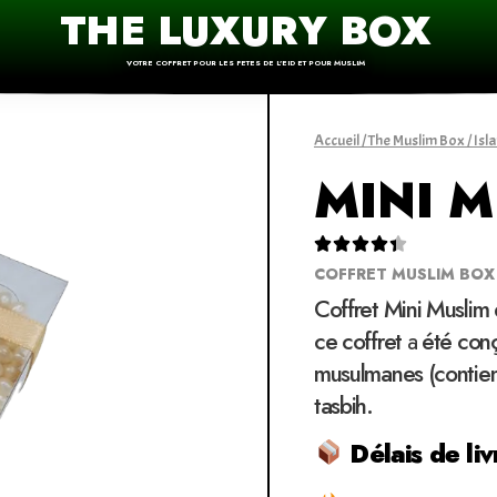
THE LUXURY BOX
VOTRE COFFRET POUR LES FETES DE L'EID ET POUR MUSLIM
Accueil
/
The Muslim Box
/
Isl
MINI 





COFFRET MUSLIM BOX
Coffret Mini Muslim
ce coffret
a
été conçu
musulmanes (contient
tasbih.
Délais de liv