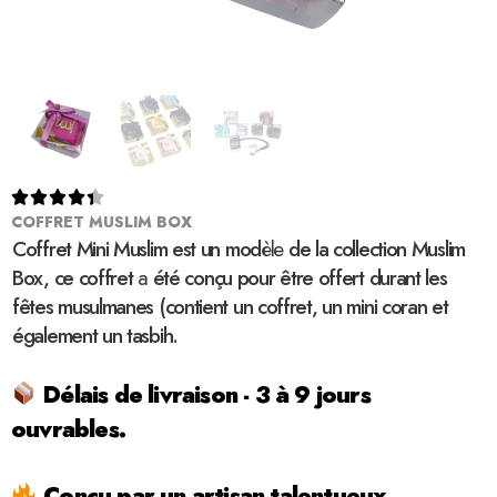





COFFRET MUSLIM BOX
Coffret Mini Muslim est un mod
èle
de la collection Muslim
Box, ce coffret
a
été conçu pour être offert durant les
fêtes musulmanes (contient un coffret, un mini coran et
également un tasbih.
Délais de livraison - 3 à 9 jours
ouvrables.
Conçu par un artisan talentueux