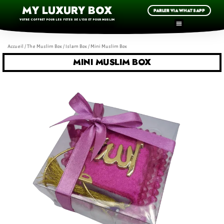
MY LUXURY BOX
PARLER VIA WHATSAPP
VOTRE COFFRET POUR LES FETES DE L'EID ET POUR MUSLIM
Accueil
/
The Muslim Box
/
Islam Box
/ Mini Muslim Box
MINI MUSLIM BOX