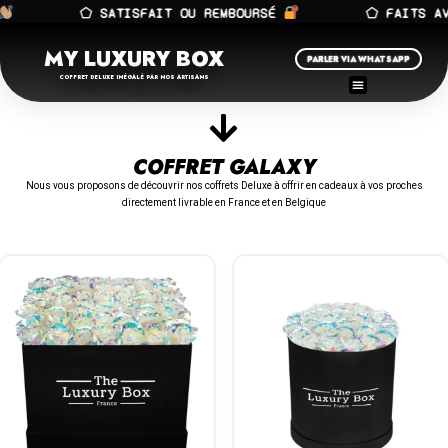
⬠ SATISFAIT OU REMBOURSÉ
⬠ FAITS AV
MY LUXURY BOX
PARLER VIA WHATSAPP
COFFRET DELUXE INÉGALÉ PAR NOS ARTISANS
COFFRET GALAXY
Nous vous proposons de découvrir nos coffrets Deluxe à offrir en cadeaux à vos proches
directement livrable en France et en Belgique