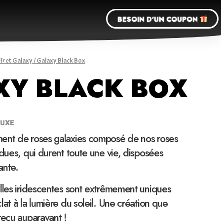
BESOIN D'UN COUPON
fret Galaxy
/ Galaxy Black Box
XY BLACK BOX
LUXE
ent de roses galaxies composé de nos roses
ndues, qui durent toute une vie, disposées
ante.
lles iridescentes sont extrêmement uniques
lat à la lumière du soleil. Une création que
reçu auparavant !