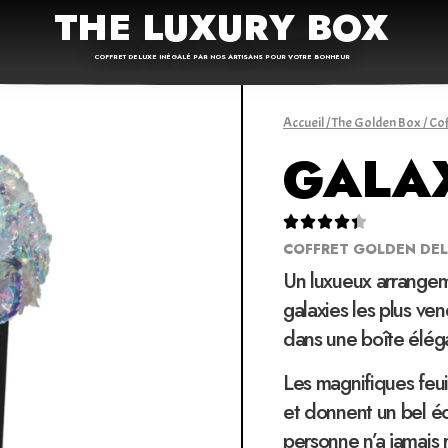
THE LUXURY BOX
COFFRET DELUXE INÉGALÉ PAR NOS ARTISANS POUR VOTRE BONHEUR
Accueil
/
The Golden Box
/
Cof
GALA





COFFRET GOLDEN DE
Un luxueux arrangem
galaxies les plus ve
dans une boîte élég
Les magnifiques feui
et donnent un bel éc
personne n’a jamais 