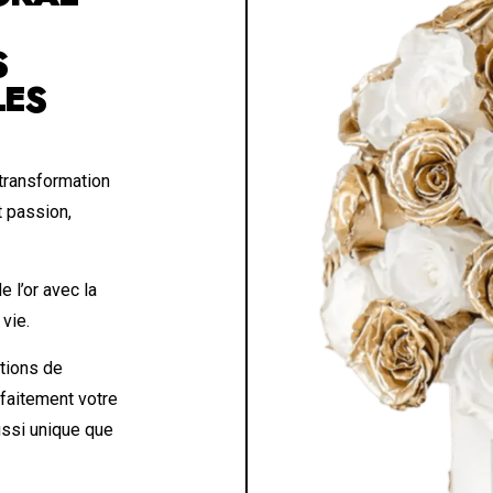
S
LES
 transformation
t passion,
 l’or avec la
 vie.
tions de
rfaitement votre
ussi unique que