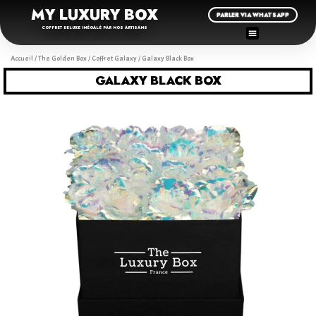
MY LUXURY BOX
PARLER VIA WHATSAPP
COFFRET DELUXE INÉGALÉ PAR NOS ARTISANS
Accueil
/
The Golden Box
/
Coffret Galaxy
/ Galaxy Black Box
GALAXY BLACK BOX