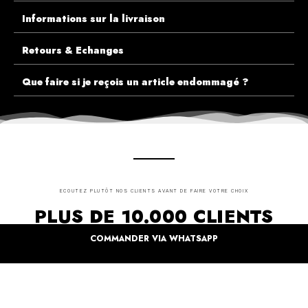
Informations sur la livraison
Retours & Echanges
Que faire si je reçois un article endommagé ?
ECOUTEZ PLUTÔT NOS CLIENTS AVANT DE FAIRE VOTRE CHOIX
PLUS DE 10.000 CLIENTS
SATISFAITS
COMMANDER VIA WHATSAPP
Inspirez-vous de la manière dont nos coffrets sont offertes à travers le monde. Grâce à
vous et à nos artistes pour un monde moins industrielle